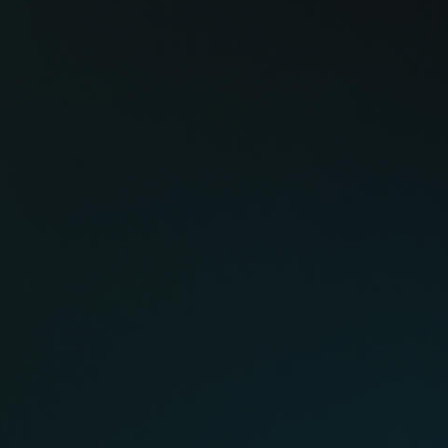
multiplataforma de investigación que documenta los
SIGUIENTE
proyectos transmedia realizados en Colombia
Transmedia en Colombia
Historia
Universo Transmedia
Documental Interactivo
Podcast
Formación
Realidades Expandidas
Talleres
Contacto
transmediaencolombia@gmail.com